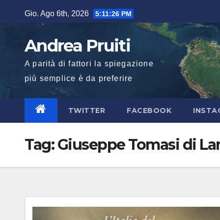
Salta
Gio. Ago 6th, 2026
5:11:27 PM
al
contenuto
Andrea Pruiti
A parità di fattori la spiegazione
più semplice è da preferire
TWITTER
FACEBOOK
INSTA
Tag:
Giuseppe Tomasi di L