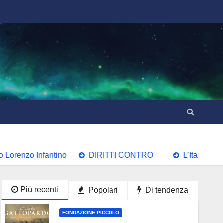
antino
DIRITTI CONTRO
L’Italia del Gattopardo
Più recenti
Popolari
Di tendenza
FONDAZIONE PICCOLO