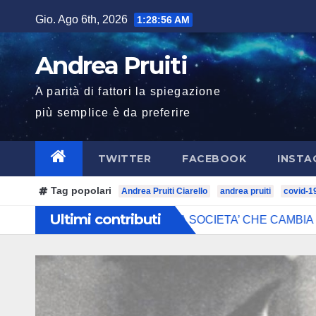
Salta
Gio. Ago 6th, 2026
1:28:58 AM
al
contenuto
Andrea Pruiti
A parità di fattori la spiegazione
più semplice è da preferire
TWITTER
FACEBOOK
INSTA
Tag popolari
Andrea Pruiti Ciarello
andrea pruiti
covid-1
Ultimi contributi
LO DEL GIUDICE NELLA SOCIETA’ CHE CAMBIA
Prime r