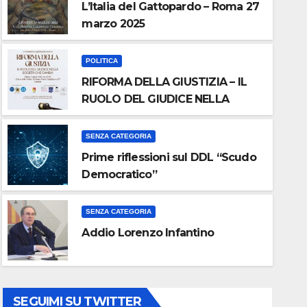
L’Italia del Gattopardo – Roma 27
marzo 2025
POLITICA
RIFORMA DELLA GIUSTIZIA – IL
RUOLO DEL GIUDICE NELLA
SOCIETA’ CHE CAMBIA
SENZA CATEGORIA
POLITICA
Prime riflessioni sul DDL “Scudo
RIFORMA DELLA GIUSTIZIA 
Democratico”
GIUDICE NELLA SOCIETA’ C
SENZA CATEGORIA
Addio Lorenzo Infantino
MAR 24, 2025
WEBMASTER
SEGUIMI SU TWITTER