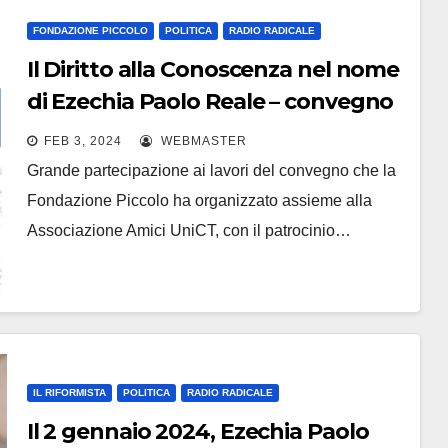
FONDAZIONE PICCOLO
POLITICA
RADIO RADICALE
Il Diritto alla Conoscenza nel nome
di Ezechia Paolo Reale – convegno
del 2 febbraio 2024, aula magna
FEB 3, 2024
WEBMASTER
del rettorato dell’Università di
Grande partecipazione ai lavori del convegno che la
Catania
Fondazione Piccolo ha organizzato assieme alla
Associazione Amici UniCT, con il patrocinio…
IL RIFORMISTA
POLITICA
RADIO RADICALE
Il 2 gennaio 2024, Ezechia Paolo