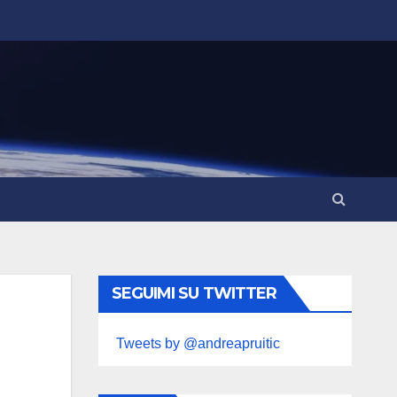
SEGUIMI SU TWITTER
Tweets by @andreapruitic