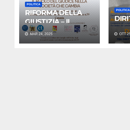
POLITICA
RIFORMA DELLA
POLITICA
DIR
GIUSTIZIA – IL
RUOLO DEL
MAR 24, 2025
OTT 25
GIUDICE NELLA
SOCIETA’ CHE
CAMBIA