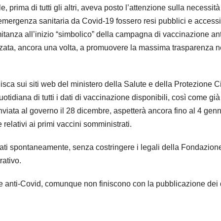
 prima di tutti gli altri, aveva posto l’attenzione sulla necessit
ell’emergenza sanitaria da Covid-19 fossero resi pubblici e accessi
itanza all’inizio “simbolico” della campagna di vaccinazione ant
lizzata, ancora una volta, a promuovere la massima trasparenza n
sca sui siti web del ministero della Salute e della Protezione Ci
tidiana di tutti i dati di vaccinazione disponibili, così come già
nviata al governo il 28 dicembre, aspetterà ancora fino al 4 gen
relativi ai primi vaccini somministrati.
 dati spontaneamente, senza costringere i legali della Fondazion
rativo.
e anti-Covid, comunque non finiscono con la pubblicazione dei d