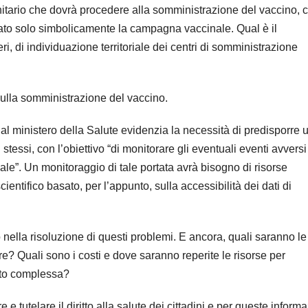
nitario che dovrà procedere alla somministrazione del vaccino, 
viato solo simbolicamente la campagna vaccinale. Qual è il
, di individuazione territoriale dei centri di somministrazione
ulla somministrazione del vaccino.
dal ministero della Salute evidenzia la necessità di predisporre 
tessi, con l’obiettivo “di monitorare gli eventuali eventi avversi
eale”. Un monitoraggio di tale portata avrà bisogno di risorse
entifico basato, per l’appunto, sulla accessibilità dei dati di
nella risoluzione di questi problemi. E ancora, quali saranno le
re? Quali sono i costi e dove saranno reperite le risorse per
anto complessa?
 e tutelare il diritto alla salute dei cittadini e per queste inform