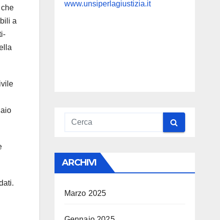
www.unsiperlagiustizia.it
à che
bili a
i-
ella
vile
naio
e
ARCHIVI
ati.
Marzo 2025
Gennaio 2025