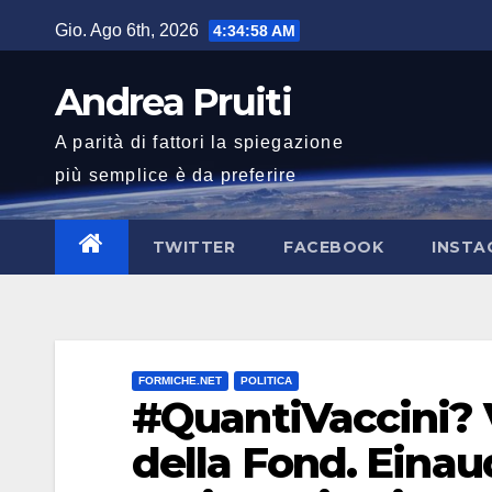
Salta
Gio. Ago 6th, 2026
4:34:59 AM
al
contenuto
Andrea Pruiti
A parità di fattori la spiegazione
più semplice è da preferire
TWITTER
FACEBOOK
INSTA
FORMICHE.NET
POLITICA
#QuantiVaccini? Vi
della Fond. Einau