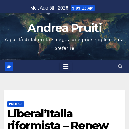
Salta
Mer. Ago 5th, 2026
5:09:14 AM
al
contenuto
Andrea Pruiti
A parità di fattori la spiegazione più semplice è da
preferire
POLITICA
Liberal’Italia
riformista – Renew