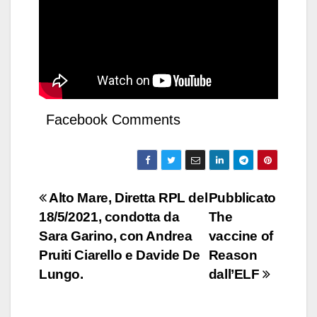
Facebook Comments
Navigazione
Alto Mare, Diretta RPL del
Pubblicato
18/5/2021, condotta da
The
articoli
Sara Garino, con Andrea
vaccine of
Pruiti Ciarello e Davide De
Reason
Lungo.
dall’ELF