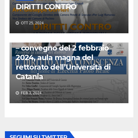
DIRITTI CONTRO
FONDAZIONE PICCOLO
POLITICA
RADIO RADICALE
OTT 25, 2024
Il Diritto alla Conoscenza nel
nome di Ezechia Paolo Reale
– convegno del 2 febbraio
2024, aula magna del
rettorato dell’Università di
Catania
FEB 3, 2024
SEGUIMI SU TWITTER