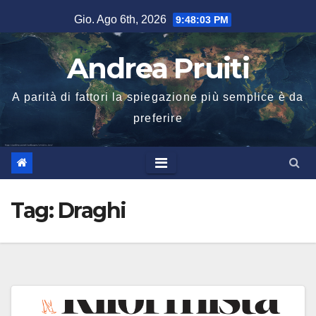
Salta
Gio. Ago 6th, 2026
9:48:03 PM
al
contenuto
Andrea Pruiti
A parità di fattori la spiegazione più semplice è da
preferire
Tag:
Draghi