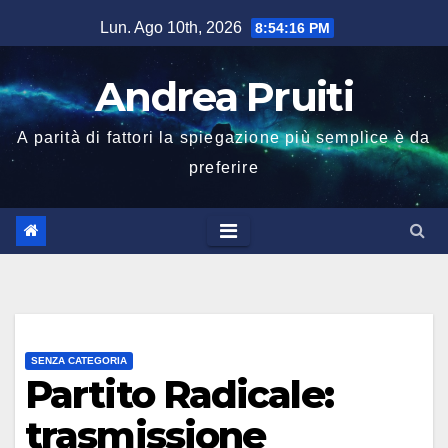
Salta
Lun. Ago 10th, 2026
8:54:17 PM
al
contenuto
Andrea Pruiti
A parità di fattori la spiegazione più semplice è da
preferire
SENZA CATEGORIA
Partito Radicale:
trasmissione