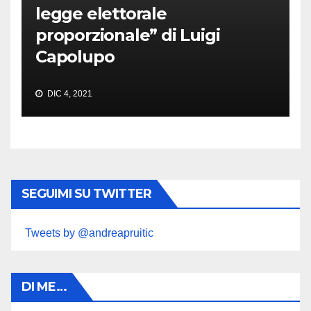
legge elettorale
proporzionale” di Luigi
Capolupo
DIC 4, 2021
SEGUIMI SU TWITTER
Tweets by @andreapruitic
DI ME…