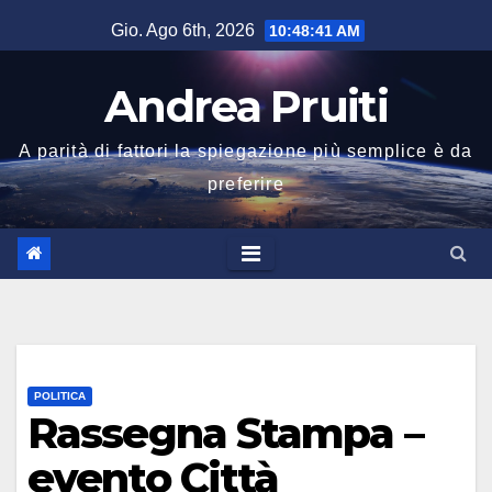
Salta
Gio. Ago 6th, 2026
10:48:42 AM
al
contenuto
Andrea Pruiti
A parità di fattori la spiegazione più semplice è da
preferire
POLITICA
Rassegna Stampa –
evento Città