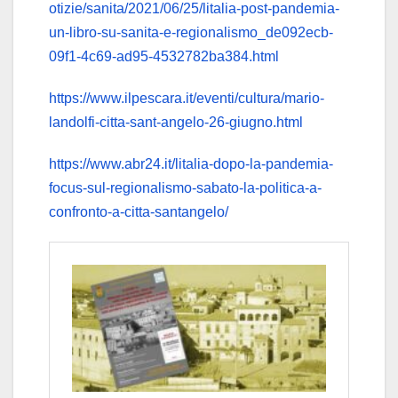
otizie/sanita/2021/06/25/litalia-post-pandemia-
un-libro-su-sanita-e-regionalismo_de092ecb-
09f1-4c69-ad95-4532782ba384.html
https://www.ilpescara.it/eventi/cultura/mario-
landolfi-citta-sant-angelo-26-giugno.html
https://www.abr24.it/litalia-dopo-la-pandemia-
focus-sul-regionalismo-sabato-la-politica-a-
confronto-a-citta-santangelo/