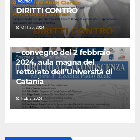
POLITICA
DIRITTI CONTRO
FONDAZIONE PICCOLO
POLITICA
RADIO RADICALE
OTT 25, 2024
Il Diritto alla Conoscenza nel
nome di Ezechia Paolo Reale
– convegno del 2 febbraio
2024, aula magna del
rettorato dell’Università di
Catania
FEB 3, 2024