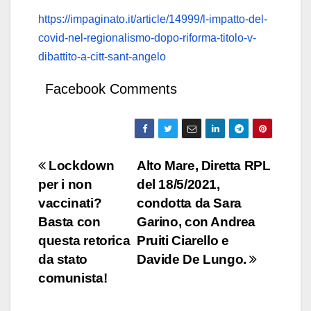
https://impaginato.it/article/14999/l-impatto-del-
covid-nel-regionalismo-dopo-riforma-titolo-v-
dibattito-a-citt-sant-angelo
Facebook Comments
Navigazione
Lockdown
Alto Mare, Diretta RPL
per i non
del 18/5/2021,
articoli
vaccinati?
condotta da Sara
Basta con
Garino, con Andrea
questa retorica
Pruiti Ciarello e
da stato
Davide De Lungo.
comunista!