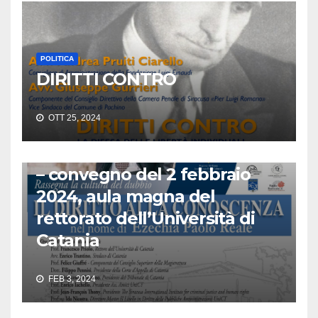
POLITICA
DIRITTI CONTRO
FONDAZIONE PICCOLO
POLITICA
RADIO RADICALE
OTT 25, 2024
Il Diritto alla Conoscenza nel
nome di Ezechia Paolo Reale
– convegno del 2 febbraio
2024, aula magna del
rettorato dell’Università di
Catania
FEB 3, 2024