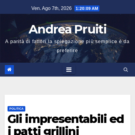
Salta
Ven. Ago 7th, 2026
1:20:10 AM
al
contenuto
Andrea Pruiti
A parità di fattori la spiegazione più semplice è da
preferire
POLITICA
Gli impresentabili ed
i patti grillini